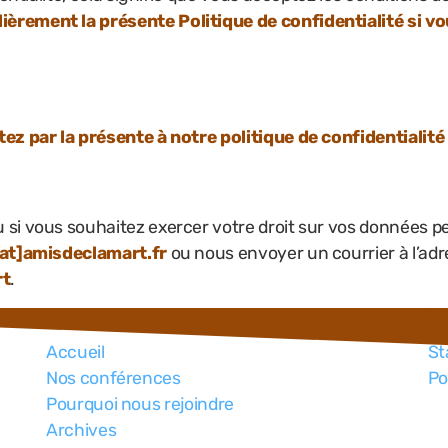
èrement la présente Politique de confidentialité si v
ez par la présente à notre politique de confidentialité
si vous souhaitez exercer votre droit sur vos données p
at]amisdeclamart.fr
ou nous envoyer un courrier à l’ad
rt
.
Menu principal
In
Accueil
St
Nos conférences
Po
Pourquoi nous rejoindre
Archives